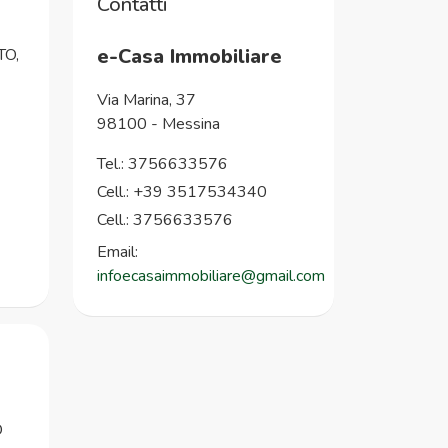
Contatti
e-Casa Immobiliare
TO,
Via Marina, 37
98100
-
Messina
Tel.:
3756633576
Cell.: +39 3517534340
Cell.: 3756633576
Email:
infoecasaimmobiliare@gmail.com
O