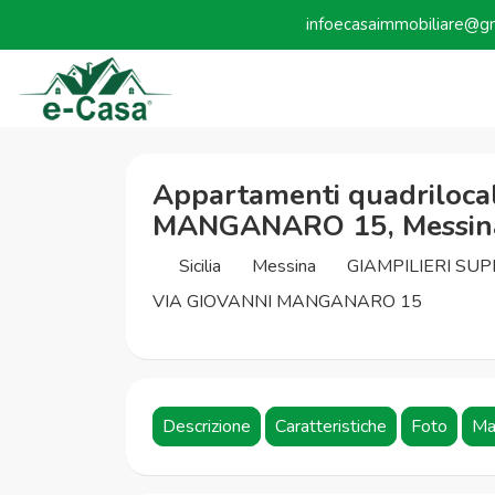
infoecasaimmobiliare@g
Appartamenti quadrilocal
MANGANARO 15, Messina,
Sicilia
Messina
GIAMPILIERI SUP
VIA GIOVANNI MANGANARO 15
Descrizione
Caratteristiche
Foto
Ma