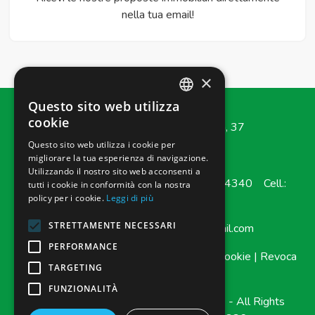
nella tua email!
×
Questo sito web utilizza
ITALIAN
cookie
e-Casa Immobiliare
-
Via Marina, 37
ENGLISH
Questo sito web utilizza i cookie per
98100
-
Messina
migliorare la tua esperienza di navigazione.
Utilizzando il nostro sito web acconsenti a
Tel.:
3756633576
Cell.: +39 3517534340 Cell.:
tutti i cookie in conformità con la nostra
policy per i cookie.
Leggi di più
3756633576
STRETTAMENTE NECESSARI
Email:
infoecasaimmobiliare@gmail.com
PERFORMANCE
Admin
|
Informativa Privacy
|
Informativa Cookie
|
Revoca
TARGETING
Consensi
FUNZIONALITÀ
© Copyright 2026 - e-Casa Immobiliare - All Rights